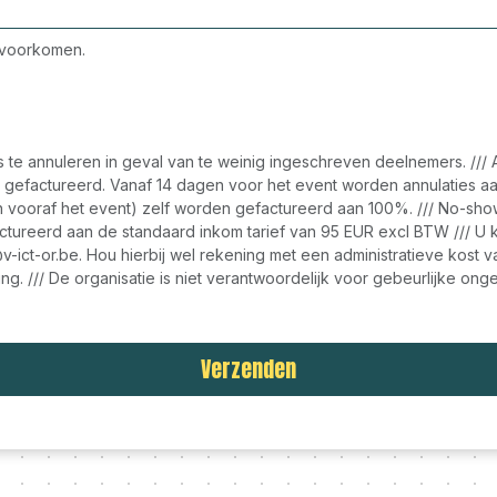
e voorkomen.
s te annuleren in geval van te weinig ingeschreven deelnemers. //
 gefactureerd. Vanaf 14 dagen voor het event worden annulaties a
n vooraf het event) zelf worden gefactureerd aan 100%. /// No-show
tureerd aan de standaard inkom tarief van 95 EUR excl BTW /// U ka
o@v-ict-or.be. Hou hierbij wel rekening met een administratieve kos
ng. /// De organisatie is niet verantwoordelijk voor gebeurlijke onge
Verzenden