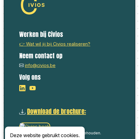
Werken bij Civios
👉 Wat wil jij bij Civios realiseren?
Neem contact op
info@civios.be
Volg ons
Download de brochure:
© 2026 Civios. Alle rechten voorbehouden.
Deze website gebruikt cookies.
Voorwaarden
-
Privacy
-
Cookies