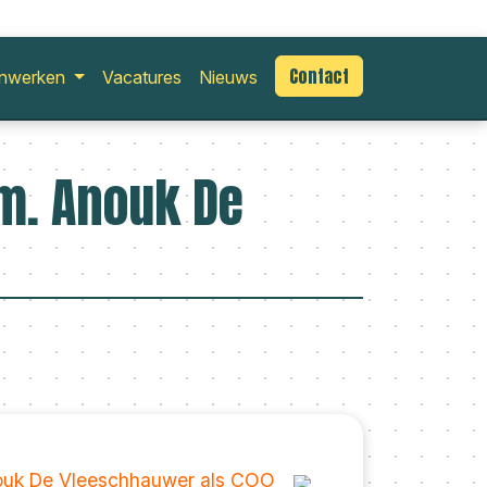
Contact
nwerken
Vacatures
Nieuws
am. Anouk De
uk De Vleeschhauwer als COO