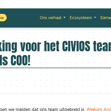
Ons verhaal
Ecosysteem
Same
sie
ing voor het CIVIOS te
s COO!
ogen we melden dat ons team uitgebreid is.
Welkom Ano