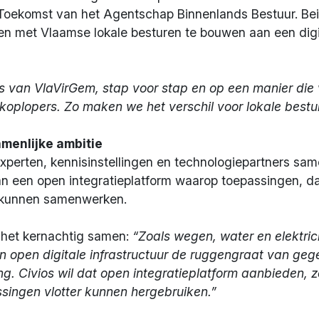
ekomst van het Agentschap Binnenlands Bestuur. Bei
en met Vlaamse lokale besturen te bouwen aan een digit
es van VlaVirGem, stap voor stap en op een manier di
e koplopers. Zo maken we het verschil voor lokale bestu
menlijke ambitie
xperten, kennisinstellingen en technologiepartners sa
an een open integratieplatform waarop toepassingen, d
el kunnen samenwerken.
t het kernachtig samen:
“Zoals wegen, water en elektric
pen digitale infrastructuur de ruggengraat van gegeven
g. Civios wil dat open integratieplatform aanbieden, z
singen vlotter kunnen hergebruiken.”