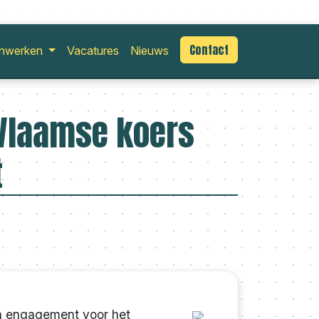
Contact
nwerken
Vacatures
Nieuws
 Vlaamse koers
t
n engagement voor het