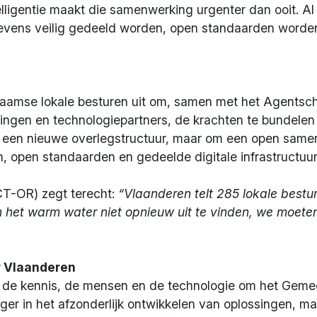
telligentie maakt die samenwerking urgenter dan ooit. 
vens veilig gedeeld worden, open standaarden worde
laamse lokale besturen uit om, samen met het Agentsch
lingen en technologiepartners, de krachten te bundele
m een nieuwe overlegstructuur, maar om een open same
, open standaarden en gedeelde digitale infrastructuur
CT-OR) zegt terecht:
“Vlaanderen telt 285 lokale bestu
et warm water niet opnieuw uit te vinden, we moeten 
 Vlaanderen
 de kennis, de mensen en de technologie om het Geme
anger in het afzonderlijk ontwikkelen van oplossingen, m