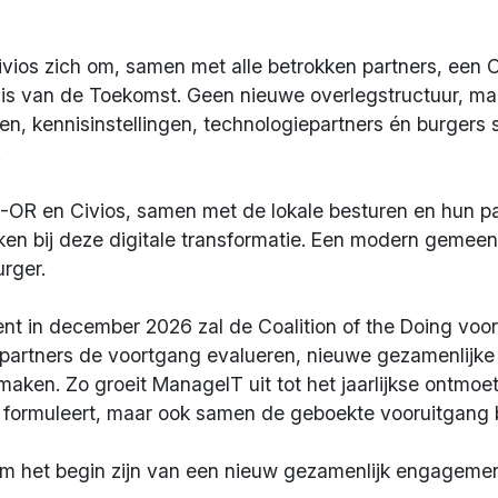
s zich om, samen met alle betrokken partners, een Coa
s van de Toekomst. Geen nieuwe overlegstructuur, m
ren, kennisinstellingen, technologiepartners én burge
.
T-OR en Civios, samen met de lokale besturen en hun pa
ken bij deze digitale transformatie. Een modern gemeen
rger.
ent in december 2026 zal de Coalition of the Doing vo
artners de voortgang evalueren, nieuwe gezamenlijke i
 maken. Zo groeit ManageIT uit tot het jaarlijkse ont
es formuleert, maar ook samen de geboekte vooruitgang
m het begin zijn van een nieuw gezamenlijk engagemen